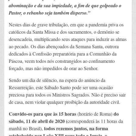
abominação e da sua impiedade, a fim de que golpeado o
Pastor, o rebanho seja também disperso.”
Nestes dias de grave tribulação, em que a pandemia priva os
católicos da Santa Missa e dos sacramentos, o demônio se
desencadeia, multiplicando seus ataques para induzir as almas
ao pecado. Os dias abençoados da Semana Santa, outrora
dedicados à Confissão preparatória para a Comunhão da
Páscoa, veem todos nós constrangidos ao confinamento
forçado, mas não impedidos de orar ao Senhor.
Sendo um dia de silêncio, na espera do anúncio da
Ressurreição, este Sábado Santo pode ser uma ocasião
preciosa para todos os Ministros Sagrados. Não é preciso sair
de casa, nem violar qualquer proibição da autoridade civil.
Convido-os para que às 15 horas
do
(horário de Roma)
sábado, 11 de abril de 2020 (
corresponderá às 11 horas da
todos rezemos juntos, na forma
manhã no Brasil),
estabelecida por Leão XIII para toda a Igreja, o