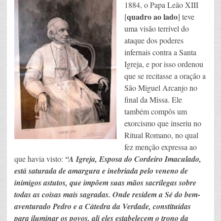
1884, o Papa Leão XIII
quadro ao lado
[
] teve
uma visão terrível do
ataque dos poderes
infernais contra a Santa
Igreja, e por isso ordenou
que se recitasse a oração a
São Miguel Arcanjo no
final da Missa. Ele
também compôs um
exorcismo que inseriu no
Ritual Romano, no qual
fez menção expressa ao
que havia visto:
“A Igreja, Esposa do Cordeiro Imaculado,
está saturada de amargura e inebriada pelo veneno de
inimigos astutos, que impõem suas mãos sacrílegas sobre
todas as coisas mais sagradas. Onde residem a Sé do bem-
aventurado Pedro e a Cátedra da Verdade, constituídas
para iluminar os povos, ali eles estabelecem o trono da