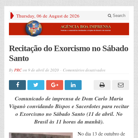
Thursday, 06 de August de 2026
Search
Recitação do Exorcismo no Sábado
Santo
em
By
PRC
on
9 de abril de 2020
Comentários desativados
Recitação
do
Exorcismo
no
Sábado
Santo
Comunicado de imprensa de Dom Carlo Maria
Viganò convidando Bispos e Sacerdotes para recitar
o Exorcismo no Sábado Santo (11 de abril. No
Brasil às 11 horas da manhã).
N
o dia 13 de outubro de