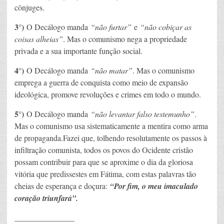
cônjuges.
3°)
O Decálogo manda
“não furtar”
e
“não cobiçar as
coisas alheias”
. Mas o comunismo nega a propriedade
privada e a sua importante função social.
4°)
O Decálogo manda
“não matar”
. Mas o comunismo
emprega a guerra de conquista como meio de expansão
ideológica, promove revoluções e crimes em todo o mundo.
5°)
O Decálogo manda
“não levantar falso testemunho”
.
Mas o comunismo usa sistematicamente a mentira como arma
de propaganda.Fazei que, tolhendo resolutamente os passos à
infiltração comunista, todos os povos do Ocidente cristão
possam contribuir para que se aproxime o dia da gloriosa
vitória que predissestes em Fátima, com estas palavras tão
cheias de esperança e doçura:
“Por fim, o meu imaculado
coração triunfará”.
_______________