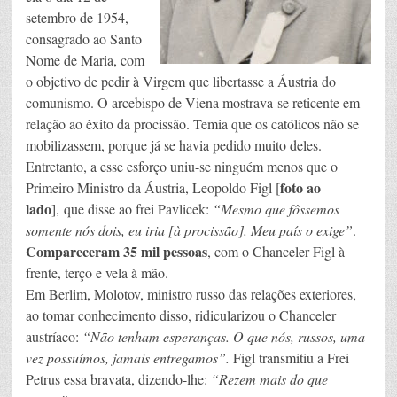
setembro de 1954,
consagrado ao Santo
Nome de Maria, com
o objetivo de pedir à Virgem que libertasse a Áustria do
comunismo. O arcebispo de Viena mostrava-se reticente em
relação ao êxito da procissão. Temia que os católicos não se
mobilizassem, porque já se havia pedido muito deles.
Entretanto, a esse esforço uniu-se ninguém menos que o
foto ao
Primeiro Ministro da Áustria, Leopoldo Figl [
lado
], que disse ao frei Pavlicek:
“Mesmo que fôssemos
somente nós dois, eu iria [à procissão]. Meu país o exige”
.
Compareceram 35 mil pessoas
, com o Chanceler Figl à
frente, terço e vela à mão.
Em Berlim, Molotov, ministro russo das relações exteriores,
ao tomar conhecimento disso, ridicularizou o Chanceler
austríaco:
“Não tenham esperanças. O que nós, russos, uma
vez possuímos, jamais entregamos”.
Figl transmitiu a Frei
Petrus essa bravata, dizendo-lhe:
“Rezem mais do que