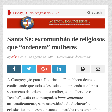
Friday, 07 de August de 2026
Search
Santa Sé: excomunhão de religiosos
que “ordenem” mulheres
em
By
edson
on
21 de agosto de 2008
Comentários desativados
Santa
Sé:
excomunhão
de
religiosos
que
A Congregação para a Doutrina da Fé publicou decreto
“ordenem”
mulheres
confirmando que todo eclesiástico que pretenda conferir o
sacramento da ordem a uma mulher, e a mulher que o
excomungados
—
“receba”, estão
latae sententiae
automaticamente, sem necessidade de declaração
eclesiástica,
no mesmo instante da paródia (pois em nenhum