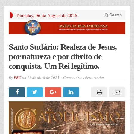
Thursday, 06 de August de 2026
Search
Santo Sudário: Realeza de Jesus,
por natureza e por direito de
conquista. Um Rei legítimo.
em
By
PRC
on
13 de abril de 2025
Comentários desativados
Santo
Sudário:
Realeza
de
Jesus,
por
natureza
e
por
direito
de
conquista.
Um