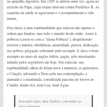
no aparelho digestivo. Em 1205 se alistou outra vez, agora no
exército do Papa, cujas tropas lutavam contra Frederico II. As
sequelas na saúde se agravaram e o acompanharam a vida
inteira.
Deu início a uma espiritualidade que marcou não apenas a
ordem que fundou, mas todo o mundo desde então. Amor à
pobreza (casou-se com a “dama Pobreza”), despretensão
exterior e interior, obediência, austeridade, pureza, dedicação
aos pobres, pregação sobretudo pelo exemplo. E dava o bom
exemplo no meio de nações infiéis, pagãs, zelo missionário
imitado pelos seguidores até hoje. Em especial, sua
espiritualidade olhou de forma nova a natureza, se quisermos,
a Criação, adorando a Deus pela sua contemplação, a
animada e a inanimada, considerada parceira no louvor ao
Criador. Irmão Sol, irmã Lua, irmã Água:
Louvado sejas, meu Senhor, com todas as
tuas criaturas,