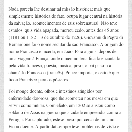
Nada parecia lhe destinar tal missão histórica; mais que
simplesmente histórica de fato, ocupa lugar central na história
da salvação, acontecimentos de raiz sobrenatural. Não teve
estudos, quis vida apagada, morreu cedo, antes dos 45 anos
(1181 ou 1182 – 3 de outubro de 1226). Giovanni di Pegro di
Bernardone foi o nome secular de são Francisco. A origem do
nome Francisco é incerta; era João. Para alguns, depois de
uma viagem à França, onde o menino teria ficado encantado
pela vida francesa, poesia, música, povo, o pai passou a
chamá-lo Francesco (francês). Pouco importa, o certo é que
ficou Francisco para os pósteros.
Foi monge doente, olhos e intestinos atingidos por
enfermidade dolorosa, que lhe acometeu nos meses em que
serviu como militar. Com efeito, em 1202 se alistou como
soldado de Assis na guerra que a cidade empreendia contra a
Perugia. Foi capturado, esteve preso por cerca de um ano.
Ficou doente. A partir daí sempre teve problemas de visão e