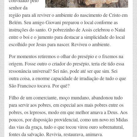
convidado pelo
senhor da
região para ali reviver o ambiente do nascimento de Cristo em
Belém. Seu amigo Giovani preparou o local conforme as
instruções do santo. O pobrezinho de Assis celebrou o Natal
entre o boi e o jumento para destacar a simplicidade do local
escolhido por Jesus para nascer. Reviveu o ambiente.
Por momentos retiremos o olhar do presépio e o fixemos na
origem. Fosse outro o criador do presépio, teria ele tido essa
ressonância universal? Sei não, pode até ser que sim. Sei
outra coisa, a enorme capacidade de irradiação de tudo o que
São Francisco tocava. Por quê?
Filho de um comerciante, moço mundano, abandonou tudo
para servir aos pobres, em especial aos mais pobres entre os
pobres, os leprosos, modo em que melhor amava a Deus. Aos
poucos, por disposição providencial, como um novo rei Midas
das vias da graça, tudo o que tocou virou ouro sobrenatural,
fontes da salvação. Revivia, restaurava, animava.