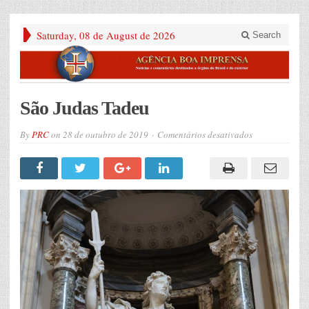
Saturday, 08 de August de 2026
Search
São Judas Tadeu
em
By
PRC
on
28 de outubro de 2019
Comentários desativados
São
Judas
Tadeu