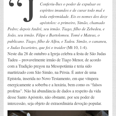
“J
Conferiu-lhes o poder de expulsar os
espíritos imundos e de curar todo mal e
toda enfermidade. Eis os nomes dos doze
apóstolos: o primeiro, Simão, chamado
Pedro; depois André, seu irmão. Tiago, filho de Zebedeu, e
João, seu irmão. Filipe e Bartolomeu. Tomé e Mateus, o
publicano. Tiago, filho de Alfeu, e Tadeu. Simão, o cananeu,
e Judas Iscariotes, que foi o traidor
(Mt 10, 1-4).
Neste dia 28 de outubro a Igreja celebra a festa de São Judas
Tadeu – provavelmente irmão de Tiago Menor, de acordo
com a Tradição pregou na Mesopotâmia e teria sido
martirizado com São Simão, na Pérsia. É autor de uma
Epístola, inserida no Novo Testamento, em que vitupera
energicamente a soberba e a luxúria, bem como os “falsos
profetas”. Não há abundância de dados a respeito da vida
desse Santo Apóstolo, não obstante, por seu poder de
intercessão, seja objeto de extraordinária devoção popular.