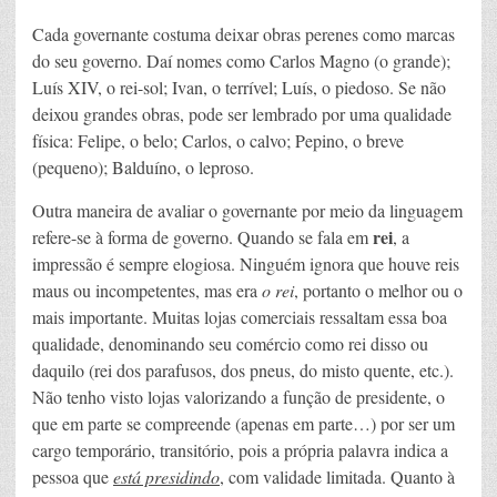
Cada governante costuma deixar obras perenes como marcas
do seu governo. Daí nomes como Carlos Magno (o grande);
Luís XIV, o rei-sol; Ivan, o terrível; Luís, o piedoso. Se não
deixou grandes obras, pode ser lembrado por uma qualidade
física: Felipe, o belo; Carlos, o calvo; Pepino, o breve
(pequeno); Balduíno, o leproso.
Outra maneira de avaliar o governante por meio da linguagem
rei
refere-se à forma de governo. Quando se fala em
, a
impressão é sempre elogiosa. Ninguém ignora que houve reis
maus ou incompetentes, mas era
o rei
, portanto o melhor ou o
mais importante. Muitas lojas comerciais ressaltam essa boa
qualidade, denominando seu comércio como rei disso ou
daquilo (rei dos parafusos, dos pneus, do misto quente, etc.).
Não tenho visto lojas valorizando a função de presidente, o
que em parte se compreende (apenas em parte…) por ser um
cargo temporário, transitório, pois a própria palavra indica a
pessoa que
está presidindo
, com validade limitada. Quanto à