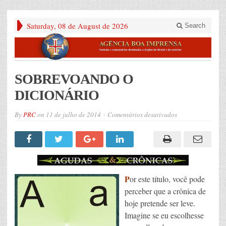
Saturday, 08 de August de 2026
Search
SOBREVOANDO O
DICIONÁRIO
em
By
PRC
on
11 de julho de 2014
Comentários desativados
SOBREVOANDO
O
DICIONÁRIO
P
or este título, você pode
perceber que a crônica de
hoje pretende ser leve.
Imagine se eu escolhesse