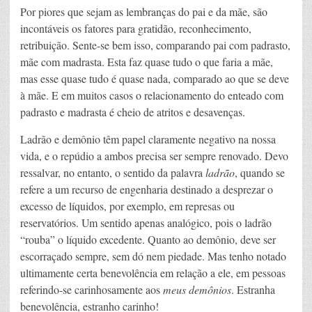
Por piores que sejam as lembranças do pai e da mãe, são
incontáveis os fatores para gratidão, reconhecimento,
retribuição. Sente-se bem isso, comparando pai com padrasto,
mãe com madrasta. Esta faz quase tudo o que faria a mãe,
mas esse quase tudo é quase nada, comparado ao que se deve
à mãe. E em muitos casos o relacionamento do enteado com
padrasto e madrasta é cheio de atritos e desavenças.
Ladrão e demônio têm papel claramente negativo na nossa
vida, e o repúdio a ambos precisa ser sempre renovado. Devo
ressalvar, no entanto, o sentido da palavra
ladrão
, quando se
refere a um recurso de engenharia destinado a desprezar o
excesso de líquidos, por exemplo, em represas ou
reservatórios. Um sentido apenas analógico, pois o ladrão
“rouba” o líquido excedente. Quanto ao demônio, deve ser
escorraçado sempre, sem dó nem piedade. Mas tenho notado
ultimamente certa benevolência em relação a ele, em pessoas
referindo-se carinhosamente aos
meus demônios
. Estranha
benevolência, estranho carinho!