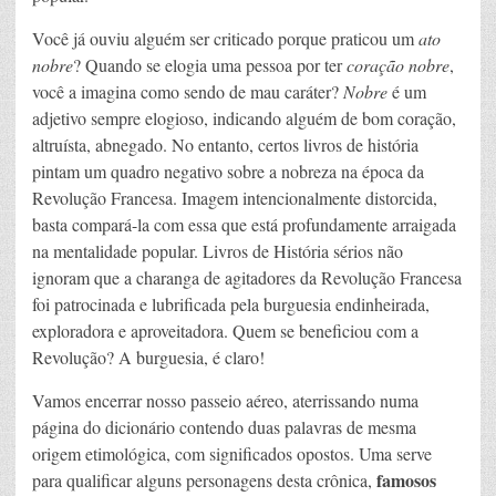
Você já ouviu alguém ser criticado porque praticou um
ato
nobre
? Quando se elogia uma pessoa por ter
coração nobre
,
você a imagina como sendo de mau caráter?
Nobre
é um
adjetivo sempre elogioso, indicando alguém de bom coração,
altruísta, abnegado. No entanto, certos livros de história
pintam um quadro negativo sobre a nobreza na época da
Revolução Francesa. Imagem intencionalmente distorcida,
basta compará-la com essa que está profundamente arraigada
na mentalidade popular. Livros de História sérios não
ignoram que a charanga de agitadores da Revolução Francesa
foi patrocinada e lubrificada pela burguesia endinheirada,
exploradora e aproveitadora. Quem se beneficiou com a
Revolução? A burguesia, é claro!
Vamos encerrar nosso passeio aéreo, aterrissando numa
página do dicionário contendo duas palavras de mesma
origem etimológica, com significados opostos. Uma serve
famosos
para qualificar alguns personagens desta crônica,