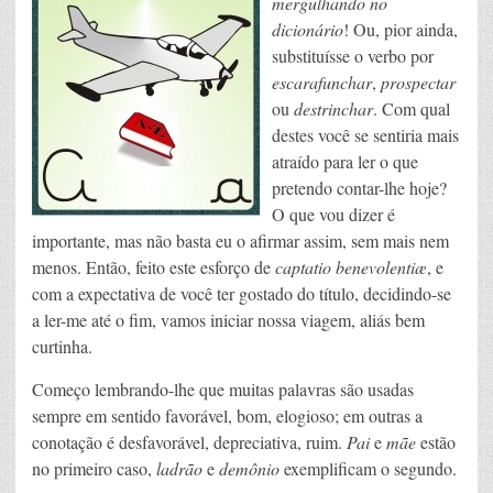
mergulhando no
dicionário
! Ou, pior ainda,
substituísse o verbo por
escarafunchar
,
prospectar
ou
destrinchar
. Com qual
destes você se sentiria mais
atraído para ler o que
pretendo contar-lhe hoje?
O que vou dizer é
importante, mas não basta eu o afirmar assim, sem mais nem
menos. Então, feito este esforço de
captatio benevolentiæ
, e
com a expectativa de você ter gostado do título, decidindo-se
a ler-me até o fim, vamos iniciar nossa viagem, aliás bem
curtinha.
Começo lembrando-lhe que muitas palavras são usadas
sempre em sentido favorável, bom, elogioso; em outras a
conotação é desfavorável, depreciativa, ruim.
Pai
e
mãe
estão
no primeiro caso,
ladrão
e
demônio
exemplificam o segundo.