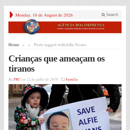
Monday, 10 de August de 2026
Search
Home
»
»
Posts tagged with
Alfie Evans
Crianças que ameaçam os
tiranos
By
PRC
on
12 de julho de 2018
Família