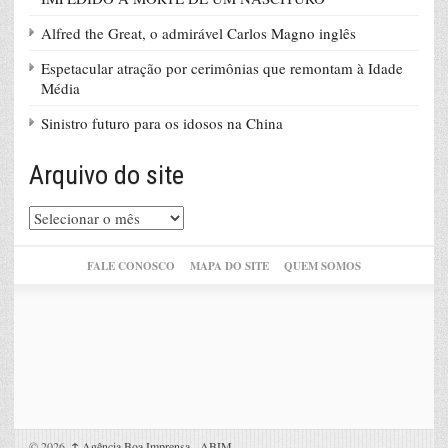
Alfred the Great, o admirável Carlos Magno inglês
Espetacular atração por cerimônias que remontam à Idade
Média
Sinistro futuro para os idosos na China
Arquivo do site
Arquivo
do
site
FALE CONOSCO
MAPA DO SITE
QUEM SOMOS
© 2026,
↑
Agência Boa Imprensa - ABIM