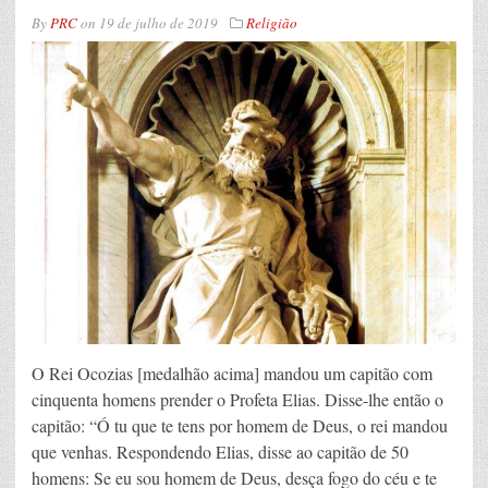
By
PRC
on
19 de julho de 2019
Religião
O Rei Ocozias [medalhão acima] mandou um capitão com
cinquenta homens prender o Profeta Elias. Disse-lhe então o
capitão: “Ó tu que te tens por homem de Deus, o rei mandou
que venhas. Respondendo Elias, disse ao capitão de 50
homens: Se eu sou homem de Deus, desça fogo do céu e te