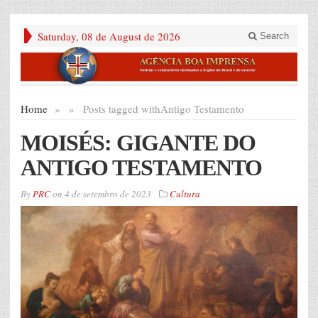
Saturday, 08 de August de 2026
Search
Home
»
»
Posts tagged with
Antigo Testamento
MOISÉS: GIGANTE DO
ANTIGO TESTAMENTO
By
PRC
on
4 de setembro de 2023
Cultura