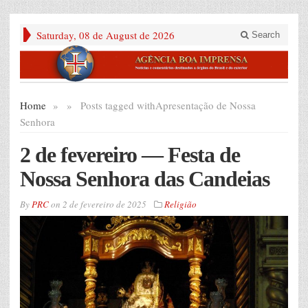
Saturday, 08 de August de 2026
Search
Home
»
»
Posts tagged with
Apresentação de Nossa
Senhora
2 de fevereiro — Festa de
Nossa Senhora das Candeias
By
PRC
on
2 de fevereiro de 2025
Religião