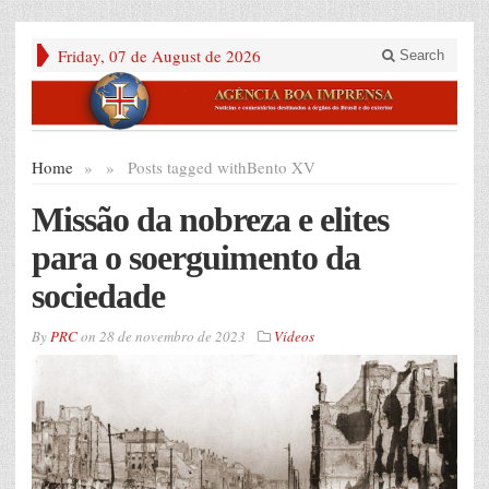
Friday, 07 de August de 2026
Search
Home
»
»
Posts tagged with
Bento XV
Missão da nobreza e elites
para o soerguimento da
sociedade
By
PRC
on
28 de novembro de 2023
Vídeos