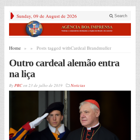
Sunday, 09 de August de 2026
Search
Home
»
»
Posts tagged with
Cardeal Brandmuller
Outro cardeal alemão entra
na liça
By
PRC
on
23 de julho de 2019
Noticias