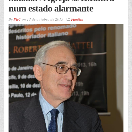
num estado alarmante
By
PRC
on
13 de outubro de 2015
Família