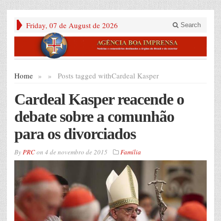
Friday, 07 de August de 2026
Search
Home
»
»
Posts tagged with
Cardeal Kasper
Cardeal Kasper reacende o
debate sobre a comunhão
para os divorciados
By
PRC
on
4 de novembro de 2015
Família