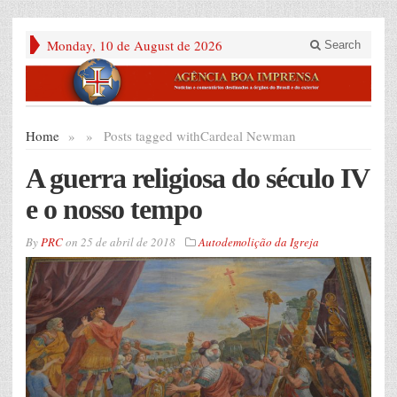
Monday, 10 de August de 2026
Search
Home
»
»
Posts tagged with
Cardeal Newman
A guerra religiosa do século IV
e o nosso tempo
By
PRC
on
25 de abril de 2018
Autodemolição da Igreja