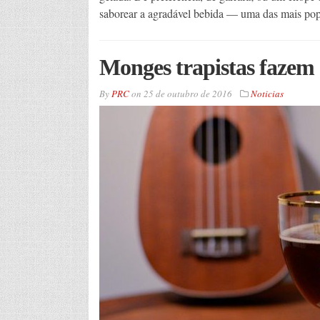
saborear a agradável bebida –– uma das mais pop
Monges trapistas fazem
By
PRC
on
25 de outubro de 2016
Noticias