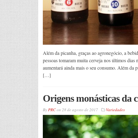
Além da picanha, graças ao agronegócio, a bebid
pessoas tomaram muita cerveja nos últimos dias
aumentará ainda mais o seu consumo. Além da pic
[…]
Origens monásticas da c
By
PRC
on
28 de agosto de 2017
Variedades