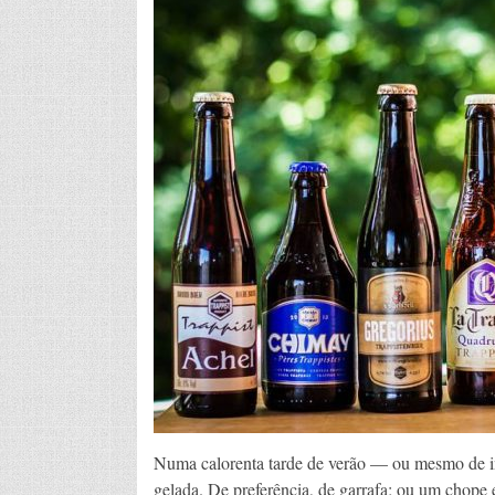
Numa calorenta tarde de verão –– ou mesmo de i
gelada. De preferência, de garrafa; ou um chope