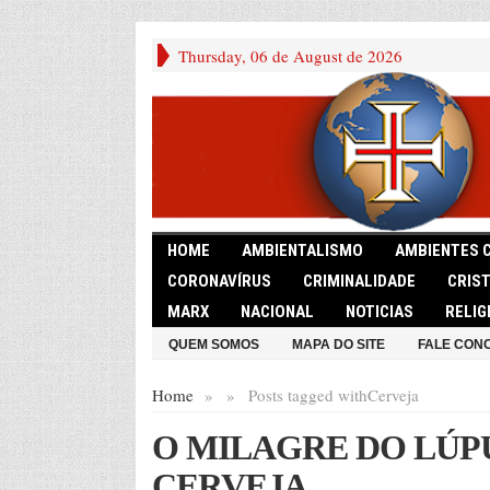
Thursday, 06 de August de 2026
HOME
AMBIENTALISMO
AMBIENTES 
CORONAVÍRUS
CRIMINALIDADE
CRIS
MARX
NACIONAL
NOTICIAS
RELIG
QUEM SOMOS
MAPA DO SITE
FALE CON
Home
»
»
Posts tagged with
Cerveja
O MILAGRE DO LÚP
CERVEJA