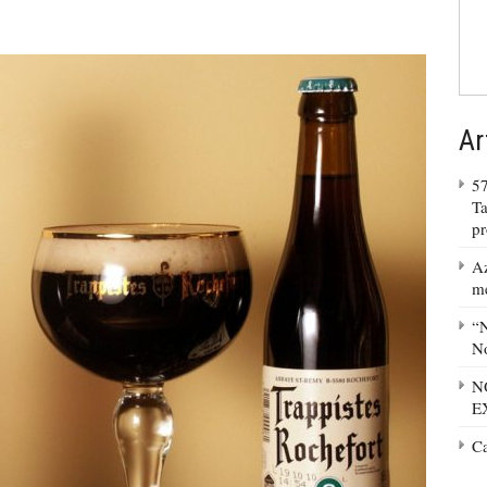
Ar
57
Ta
p
Az
m
“N
No
N
E
C