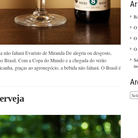
Ar
B
O 
O 
O 
a não faltará Evaristo de Miranda De alegria ou desgosto,
Sa
 no Brasil. Com a Copa do Mundo e a chegada do verão
in
anha, graças ao agronegócio, a bebida não faltará. O Brasil é
Ar
Arq
erveja
do
site