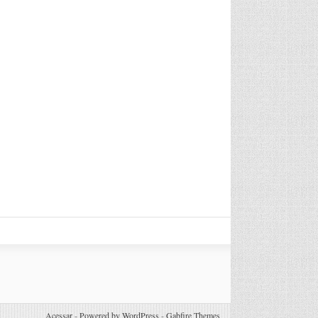
Acessar
-
Powered by WordPress
-
Gabfire Themes