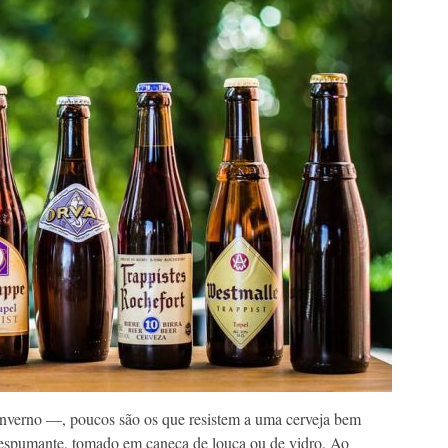
nverno ––, poucos são os que resistem a uma cerveja bem
 espumante, tomado em caneca de louça ou de vidro. Ao