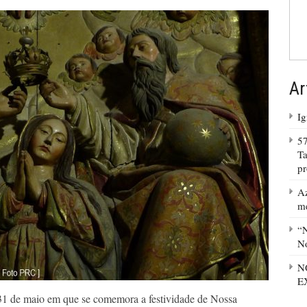
Ar
Ig
57
Ta
p
Az
m
“N
No
N
E
1 de maio em que se comemora a festividade de Nossa