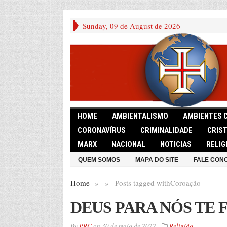
Sunday, 09 de August de 2026
HOME
AMBIENTALISMO
AMBIENTES 
CORONAVÍRUS
CRIMINALIDADE
CRIS
MARX
NACIONAL
NOTICIAS
RELIG
QUEM SOMOS
MAPA DO SITE
FALE CON
Home
»
»
Posts tagged with
Coroação
DEUS PARA NÓS TE 
By
PRC
on
30 de maio de 2022
Religião