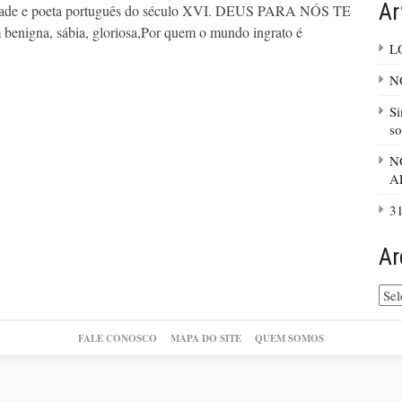
Ar
 frade e poeta português do século XVI. DEUS PARA NÓS TE
nigna, sábia, gloriosa,Por quem o mundo ingrato é
L
N
Si
so
N
A
31
Ar
Arq
do
site
FALE CONOSCO
MAPA DO SITE
QUEM SOMOS