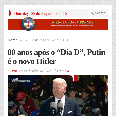
Thursday, 06 de August de 2026
Search
Home
»
»
Posts tagged with
Dia D
80 anos após o “Dia D”, Putin
é o novo Hitler
By
PRC
on
15 de julho de 2024
Noticias