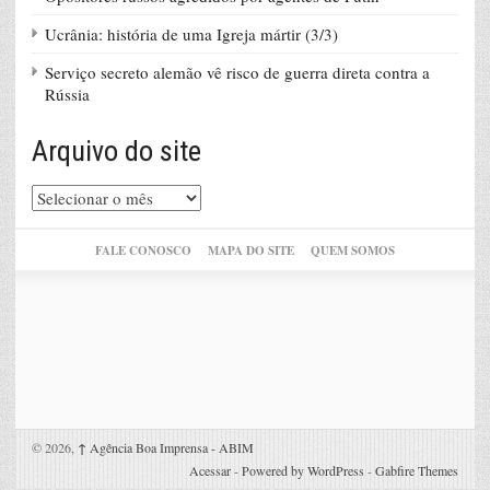
Ucrânia: história de uma Igreja mártir (3/3)
Serviço secreto alemão vê risco de guerra direta contra a
Rússia
Arquivo do site
Arquivo
do
site
FALE CONOSCO
MAPA DO SITE
QUEM SOMOS
© 2026,
↑
Agência Boa Imprensa - ABIM
Acessar
-
Powered by WordPress
-
Gabfire Themes