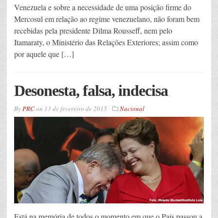
Venezuela e sobre a necessidade de uma posição firme do
Mercosul em relação ao regime venezuelano, não foram bem
recebidas pela presidente Dilma Rousseff, nem pelo
Itamaraty, o Ministério das Relações Exteriores; assim como
por aquele que […]
Desonesta, falsa, indecisa
By
PRC
on
13 de fevereiro de 2015
Nacional
Está na memória de todos o momento em que o País passou a