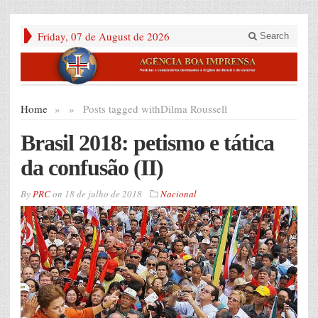
Friday, 07 de August de 2026
Search
Home
»
»
Posts tagged with
Dilma Roussell
Brasil 2018: petismo e tática
da confusão (II)
By
PRC
on
18 de julho de 2018
Nacional