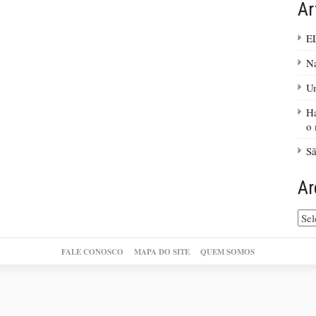
Ar
E
Na
Um
Há
o 
Sã
Ar
Arq
do
site
FALE CONOSCO
MAPA DO SITE
QUEM SOMOS