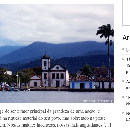
Ar
Ig
57
Ta
p
Az
m
“N
No
e de ser o fator principal da grandeza de uma nação, e
N
ó na riqueza material do seu povo, mas sobretudo na posse
E
Bem. Nossas maiores incertezas, nossas mais angustiantes […]