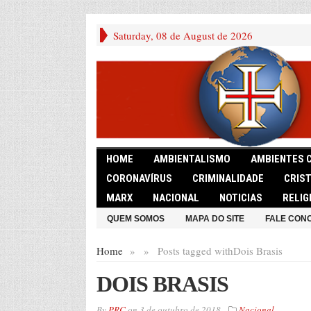
Saturday, 08 de August de 2026
HOME
AMBIENTALISMO
AMBIENTES 
CORONAVÍRUS
CRIMINALIDADE
CRIS
MARX
NACIONAL
NOTICIAS
RELIG
QUEM SOMOS
MAPA DO SITE
FALE CON
Home
»
»
Posts tagged with
Dois Brasis
DOIS BRASIS
By
PRC
on
3 de outubro de 2018
Nacional