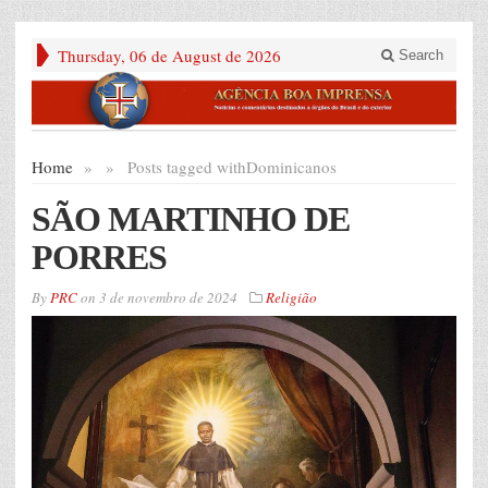
Thursday, 06 de August de 2026
Search
Home
»
»
Posts tagged with
Dominicanos
SÃO MARTINHO DE
PORRES
By
PRC
on
3 de novembro de 2024
Religião