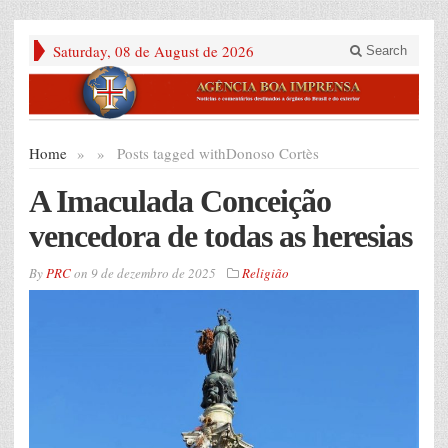
Saturday, 08 de August de 2026
Search
Home
»
»
Posts tagged with
Donoso Cortès
A Imaculada Conceição
vencedora de todas as heresias
By
PRC
on
9 de dezembro de 2025
Religião