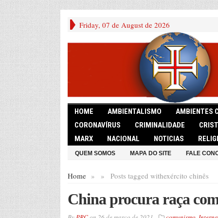
Friday, 07 de August de 2026
HOME
AMBIENTALISMO
AMBIENTES 
CORONAVÍRUS
CRIMINALIDADE
CRIS
MARX
NACIONAL
NOTICIAS
RELIG
QUEM SOMOS
MAPA DO SITE
FALE CON
Home
»
»
Posts tagged with
exército chinês
China procura raça com
By
PRC
on
26 de março de 2021
comunismo
,
Interna