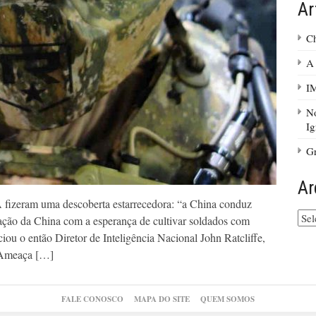
Ar
Ch
A 
I
No
Ig
Gr
Ar
A fizeram uma descoberta estarrecedora: “a China conduz
Arq
tação da China com a esperança de cultivar soldados com
do
ou o então Diretor de Inteligência Nacional John Ratcliffe,
site
a Ameaça […]
FALE CONOSCO
MAPA DO SITE
QUEM SOMOS