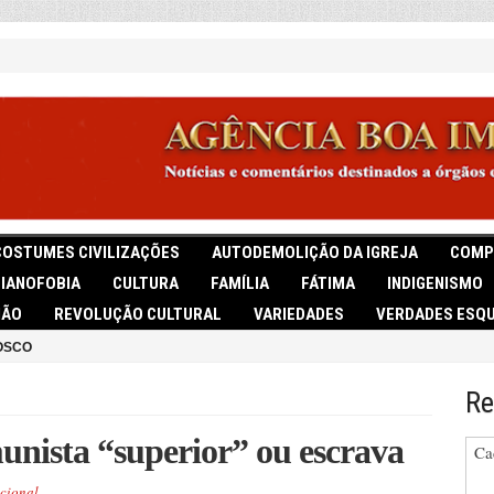
COSTUMES CIVILIZAÇÕES
AUTODEMOLIÇÃO DA IGREJA
COMP
TIANOFOBIA
CULTURA
FAMÍLIA
FÁTIMA
INDIGENISMO
IÃO
REVOLUÇÃO CULTURAL
VARIEDADES
VERDADES ESQU
OSCO
Re
unista “superior” ou escrava
Ca
cional