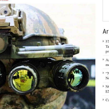
Ar
57
Ta
p
Az
m
“N
No
N
E
C