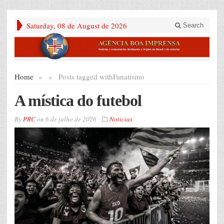
Saturday, 08 de August de 2026
Search
Home
»
»
Posts tagged with
Fanatismo
A mística do futebol
By
PRC
on
6 de julho de 2026
Noticias