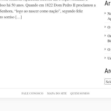
Ar
o. Isso há 50 anos. Quando em 1822 Dom Pedro II proclamou a
Senhora, “logo ao nascer como nação”, segundo feliz
No
ro sorriso […]
A
O 
Or
Bi
O 
Um
Ar
Arq
do
site
FALE CONOSCO
MAPA DO SITE
QUEM SOMOS