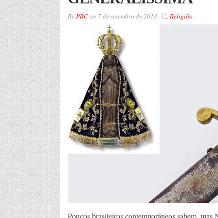
By
PRC
on
7 de setembro de 2018
Religião
Poucos brasileiros contemporâneos sabem, mas 