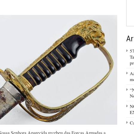
Ar
57
Ta
p
Az
m
“N
No
N
E
C
Nossa Senhora Aparecida recebeu das Forças Armadas a