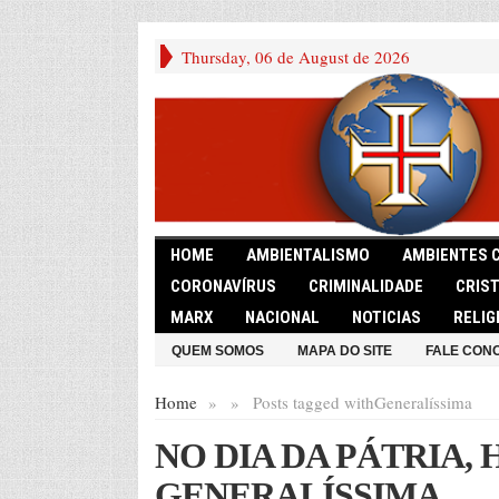
Thursday, 06 de August de 2026
HOME
AMBIENTALISMO
AMBIENTES 
CORONAVÍRUS
CRIMINALIDADE
CRIS
MARX
NACIONAL
NOTICIAS
RELIG
QUEM SOMOS
MAPA DO SITE
FALE CON
Home
»
»
Posts tagged with
Generalíssima
NO DIA DA PÁTRIA
GENERALÍSSIMA