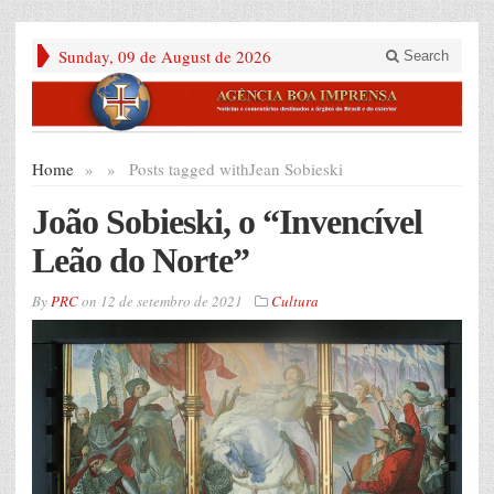
Sunday, 09 de August de 2026
Search
Home
»
»
Posts tagged with
Jean Sobieski
João Sobieski, o “Invencível
Leão do Norte”
By
PRC
on
12 de setembro de 2021
Cultura