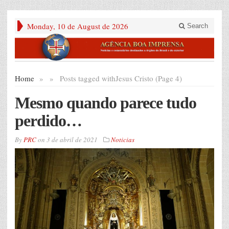
Monday, 10 de August de 2026
Search
Home
»
»
Posts tagged with
Jesus Cristo (Page 4)
Mesmo quando parece tudo
perdido…
By
PRC
on
3 de abril de 2021
Noticias