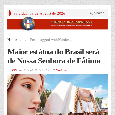
Saturday, 08 de August de 2026
Search
Home
»
»
Posts tagged with
Nordeste
Maior estátua do Brasil será
de Nossa Senhora de Fátima
By
PRC
on
2 de abril de 2025
Noticias