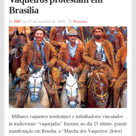
Brasília
By
PRC
on
27 de outubro de 2016
Noticias
Milhares vaqueiros nordestinos e trabalhadores vinculados
às tradicionais “vaquejadas” fizeram, no dia 25 último, grande
manifestação em Brasília: a “Marcha dos Vaqueiros. [fotos]