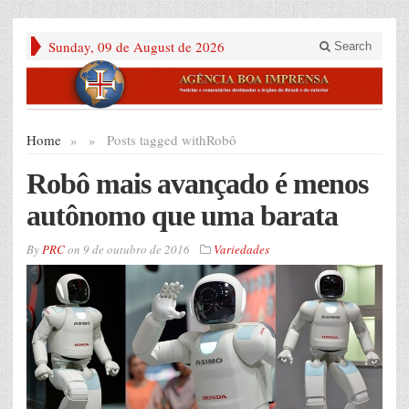
Sunday, 09 de August de 2026
Search
Home
»
»
Posts tagged with
Robô
Robô mais avançado é menos
autônomo que uma barata
By
PRC
on
9 de outubro de 2016
Variedades