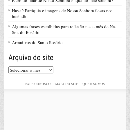
É errado falar de Nossa Senhora enquanto mãe solteira?
Havaí: Paróquia e imagens de Nossa Senhora ilesas nos
incêndios
Algumas frases escolhidas para reflexão neste mês de Na.
Sra. do Rosário
Armai-vos do Santo Rosário
Arquivo do site
Arquivo
do
site
FALE CONOSCO
MAPA DO SITE
QUEM SOMOS