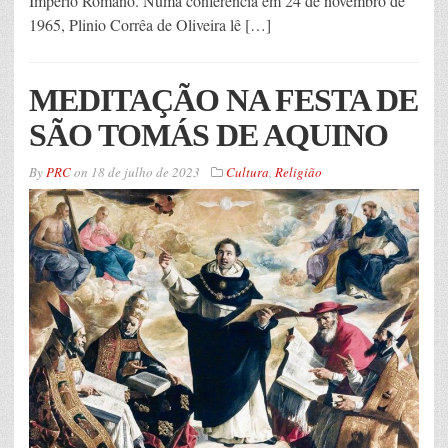
Império Romano. Numa conferência em 24 de novembro de
1965, Plinio Corrêa de Oliveira lê […]
MEDITAÇÃO NA FESTA DE
SÃO TOMÁS DE AQUINO
By
PRC
on
18 de julho de 2023
Cultura
,
Religião