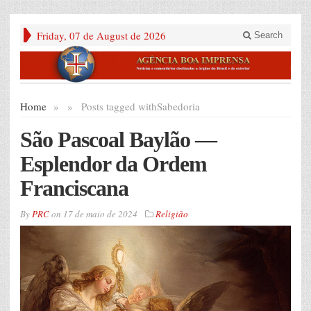
Friday, 07 de August de 2026
Search
Home
»
»
Posts tagged with
Sabedoria
São Pascoal Baylão —
Esplendor da Ordem
Franciscana
By
PRC
on
17 de maio de 2024
Religião