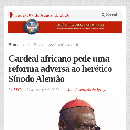
Friday, 07 de August de 2026
Search
Home
»
»
Posts tagged with
sacerdotes
Cardeal africano pede uma
reforma adversa ao herético
Sínodo Alemão
By
PRC
on
29 de março de 2023
Autodemolição da Igreja