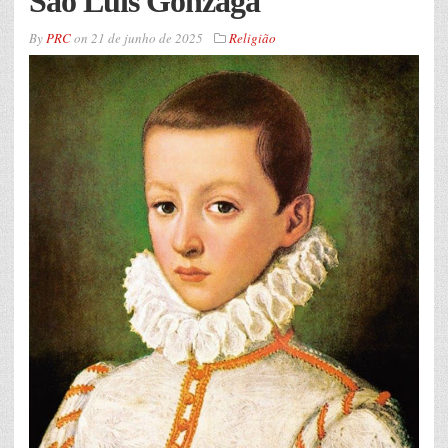
São Luís Gonzaga
By
PRC
on
21 de junho de 2025
Religião