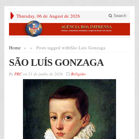
Thursday, 06 de August de 2026
Search
Home
»
»
Posts tagged with
São Luis Gonzaga
SÃO LUÍS GONZAGA
By
PRC
on
21 de junho de 2026
Religião