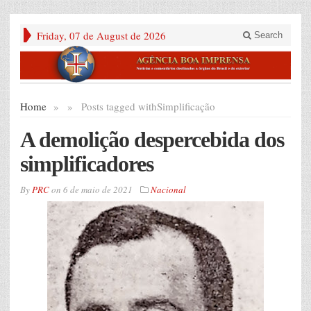
Friday, 07 de August de 2026
Search
Home
»
»
Posts tagged with
Simplificação
A demolição despercebida dos
simplificadores
By
PRC
on
6 de maio de 2021
Nacional