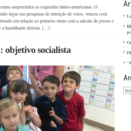
Ar
oriana surpreendeu as esquerdas latino-americanas. O
ndo lugar nas pesquisas de intenção de votos, venceu com
La
eitorado em relação ao primeiro turno com a adesão de jovens e
BR
 a humilhante derrota. […]
po
Gr
 objetivo socialista
D
“
Ar
Arq
do
site