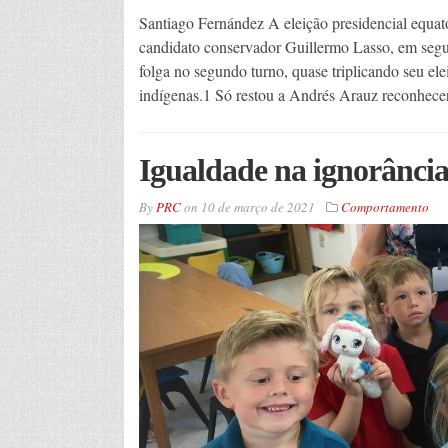
Santiago Fernández A eleição presidencial equat
candidato conservador Guillermo Lasso, em segu
folga no segundo turno, quase triplicando seu el
indígenas.1 Só restou a Andrés Arauz reconhecer
Igualdade na ignorância:
By
PRC
on
10 de março de 2021
Comportamento