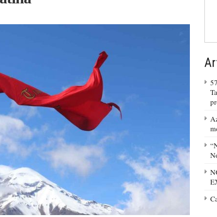
Ar
57
Ta
p
Az
m
“N
No
N
E
C