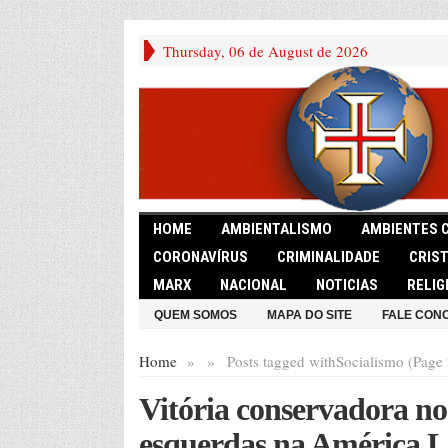
Thursday, 06 de August de 2026
HOME
AMBIENTALISMO
AMBIENTES 
CORONAVÍRUS
CRIMINALIDADE
CRIS
MARX
NACIONAL
NOTICIAS
RELIG
QUEM SOMOS
MAPA DO SITE
FALE CON
Home
»
»
Posts tagged with
Socialismo (Page 
Vitória conservadora no
esquerdas na América L