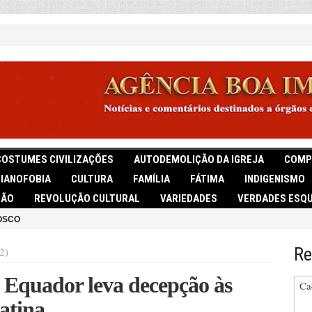
COSTUMES CIVILIZAÇÕES
AUTODEMOLIÇÃO DA IGREJA
COMP
TIANOFOBIA
CULTURA
FAMÍLIA
FÁTIMA
INDIGENISMO
IÃO
REVOLUÇÃO CULTURAL
VARIEDADES
VERDADES ESQU
OSCO
Re
2)
 Equador leva decepção às
Ca
atina