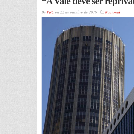
“A Vale deve ser repriva
By
PRC
on
22 de outubro de 2019
Nacional