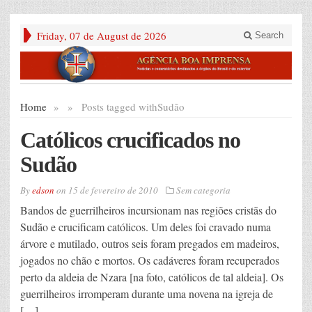
Friday, 07 de August de 2026
Search
Home
»
»
Posts tagged with
Sudão
Católicos crucificados no
Sudão
By
edson
on
15 de fevereiro de 2010
Sem categoria
Bandos de guerrilheiros incursionam nas regiões cristãs do
Sudão e crucificam católicos. Um deles foi cravado numa
árvore e mutilado, outros seis foram pregados em madeiros,
jogados no chão e mortos. Os cadáveres foram recuperados
perto da aldeia de Nzara [na foto, católicos de tal aldeia]. Os
guerrilheiros irromperam durante uma novena na igreja de
[…]