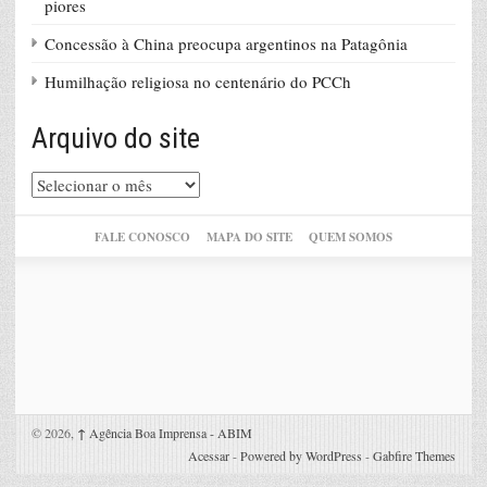
piores
Concessão à China preocupa argentinos na Patagônia
Humilhação religiosa no centenário do PCCh
Arquivo do site
Arquivo
do
site
FALE CONOSCO
MAPA DO SITE
QUEM SOMOS
© 2026,
↑
Agência Boa Imprensa - ABIM
Acessar
-
Powered by WordPress
-
Gabfire Themes