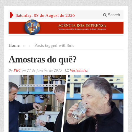
Saturday, 08 de August de 2026
Search
Home
»
»
Posts tagged with
Suic
Amostras do quê?
By
PRC
on
27 de janeiro de 2015
Variedades