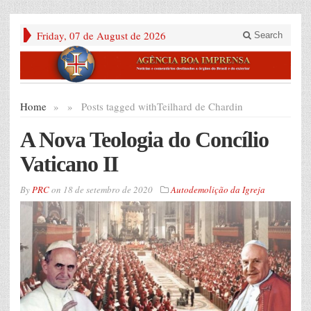
Friday, 07 de August de 2026
Search
Home
»
»
Posts tagged with
Teilhard de Chardin
A Nova Teologia do Concílio
Vaticano II
By
PRC
on
18 de setembro de 2020
Autodemolição da Igreja