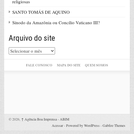
religiosas
SANTO TOMÁS DE AQUINO
Sínodo da Amazônia ou Concílio Vaticano III?
Arquivo do site
Arquivo
do
site
FALE CONOSCO
MAPA DO SITE
QUEM SOMOS
© 2026,
↑
Agência Boa Imprensa - ABIM
Acessar
-
Powered by WordPress
-
Gabfire Themes