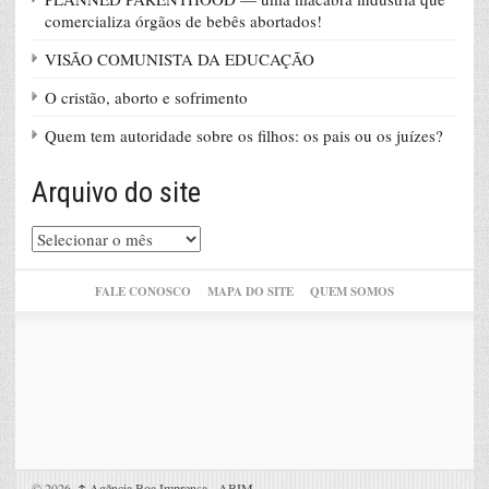
comercializa órgãos de bebês abortados!
VISÃO COMUNISTA DA EDUCAÇÃO
O cristão, aborto e sofrimento
Quem tem autoridade sobre os filhos: os pais ou os juízes?
Arquivo do site
Arquivo
do
site
FALE CONOSCO
MAPA DO SITE
QUEM SOMOS
© 2026,
↑
Agência Boa Imprensa - ABIM