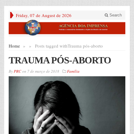
Friday, 07 de August de 2026
Search
Home
»
»
Posts tagged with
Trauma pós-aborto
TRAUMA PÓS-ABORTO
By
PRC
on
7 de março de 2018
Família