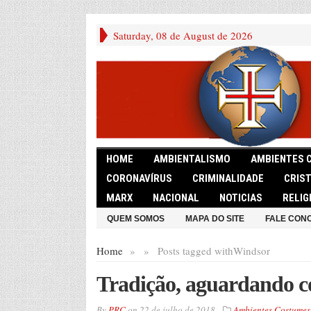
Saturday, 08 de August de 2026
HOME
AMBIENTALISMO
AMBIENTES 
CORONAVÍRUS
CRIMINALIDADE
CRIS
MARX
NACIONAL
NOTICIAS
RELIG
QUEM SOMOS
MAPA DO SITE
FALE CON
Home
»
»
Posts tagged with
Windsor
Tradição, aguardando c
By
PRC
on
22 de julho de 2018
Ambientes Costumes 