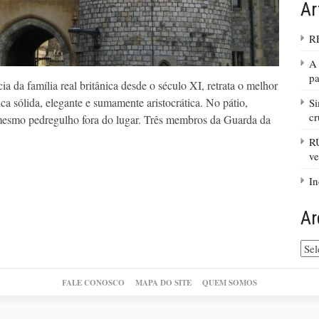
Ar
R
A 
pa
da família real britânica desde o século XI, retrata o melhor
ica sólida, elegante e sumamente aristocrática. No pátio,
Si
cr
mesmo pedregulho fora do lugar. Três membros da Guarda da
R
ve
In
Ar
Arq
do
site
FALE CONOSCO
MAPA DO SITE
QUEM SOMOS