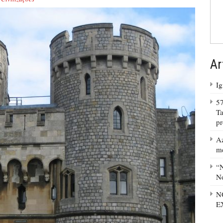
Ar
Ig
57
Ta
p
Az
m
“N
No
N
E