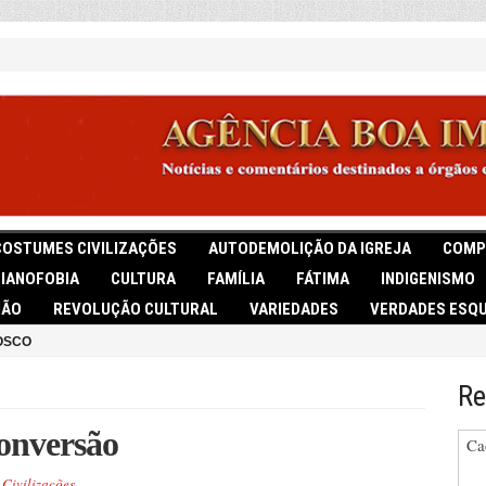
COSTUMES CIVILIZAÇÕES
AUTODEMOLIÇÃO DA IGREJA
COMP
TIANOFOBIA
CULTURA
FAMÍLIA
FÁTIMA
INDIGENISMO
IÃO
REVOLUÇÃO CULTURAL
VARIEDADES
VERDADES ESQU
OSCO
Re
onversão
Ca
Civilizações