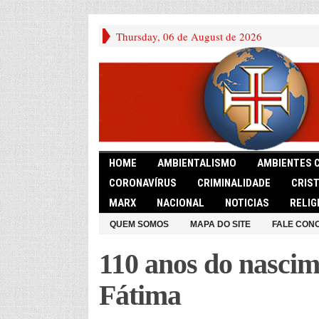
Thursday, 06 de August de 2026
HOME
AMBIENTALISMO
AMBIENTES 
CORONAVÍRUS
CRIMINALIDADE
CRIS
MARX
NACIONAL
NOTICIAS
RELIG
QUEM SOMOS
MAPA DO SITE
FALE CON
110 anos do nascim
Fátima