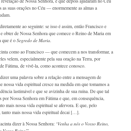
e revelação de Nossa Senhora, e que depois ajudaram no Céu
ois as suas orações no Céu — enormemente as almas a
judam.
retamente ao seguinte: se isso é assim, então Francisco e
dir e obter de Nossa Senhora que comece o Reino de Maria em
a que é o
Segredo de Maria
.
acinta como ao Francisco — que comecem a nos transformar, a
les velem, especialmente pela sua oração na Terra, por
de Fátima, de vivê-la, como acontece conosco.
e dizer uma palavra sobre a relação entre a mensagem de
 que nossa vida espiritual cresce na medida em que tomamos a
ência lastimável e que se avizinha de sua ruína. De que tal
stos por Nossa Senhora em Fátima e que, em consequência,
o mais nossa vida espiritual se afervora. E que, pelo
 tanto mais nossa vida espiritual decai […].
acinta dizer à Nossa Senhora: ‘
Venha a nós o Vosso Reino,
o Vosso Reino’
”.