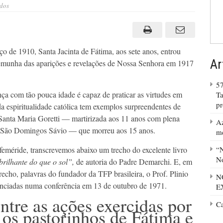
em
dos
110
anos
do
nascimento
de
Jacinta
ço de 1910, Santa Jacinta de Fátima, aos sete anos, entrou
de
Fátima
Ar
temunha das aparições e revelações de Nossa Senhora em 1917
57
a com tão pouca idade é capaz de praticar as virtudes em
Ta
p
da espiritualidade católica tem exemplos surpreendentes de
 Santa Maria Goretti — martirizada aos 11 anos com plena
Az
a; São Domingos Sávio — que morreu aos 15 anos.
m
méride, transcrevemos abaixo um trecho do excelente livro
“N
No
rilhante do que o sol”,
de autoria do Padre Demarchi. E, em
recho, palavras do fundador da TFP brasileira, o Prof. Plinio
N
unciadas numa conferência em 13 de outubro de 1971.
E
ntre as ações exercidas por
C
os pastorinhos de Fátima e