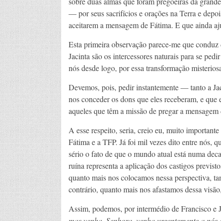
sobre duas almas que foram pregoeiras da grand
— por seus sacrifícios e orações na Terra e dep
aceitarem a mensagem de Fátima. E que ainda a
Esta primeira observação parece-me que conduz di
Jacinta são os intercessores naturais para se pe
nós desde logo, por essa transformação misterios
Devemos, pois, pedir instantemente — tanto a J
nos conceder os dons que eles receberam, e que e
aqueles que têm a missão de pregar a mensagem 
A esse respeito, seria, creio eu, muito important
Fátima e a TFP. Já foi mil vezes dito entre nós,
sério o fato de que o mundo atual está numa decad
ruína representa a aplicação dos castigos previ
quanto mais nos colocamos nessa perspectiva, tant
contrário, quanto mais nos afastamos dessa visão,
Assim, podemos, por intermédio de Francisco e J
mas venha, Senhora, venha urgentemente a nós 