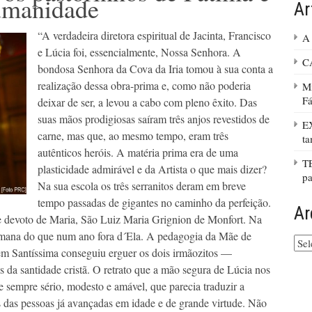
umanidade
Ar
“A verdadeira diretora espiritual de Jacinta, Francisco
A 
e Lúcia foi, essencialmente, Nossa Senhora. A
C
bondosa Senhora da Cova da Iria tomou à sua conta a
realização dessa obra-prima e, como não poderia
Mi
Fá
deixar de ser, a levou a cabo com pleno êxito. Das
suas mãos prodigiosas saíram três anjos revestidos de
E
carne, mas que, ao mesmo tempo, eram três
ta
autênticos heróis. A matéria prima era de uma
T
plasticidade admirável e da Artista o que mais dizer?
pa
Na sua escola os três serranitos deram em breve
tempo passadas de gigantes no caminho da perfeição.
Ar
nde devoto de Maria, São Luiz Maria Grignion de Monfort. Na
emana do que num ano fora d´Ela. A pedagogia da Mãe de
Arq
em Santíssima conseguiu erguer os dois irmãozitos —
do
site
 da santidade cristã. O retrato que a mão segura de Lúcia nos
te sempre sério, modesto e amável, que parecia traduzir a
s das pessoas já avançadas em idade e de grande virtude. Não