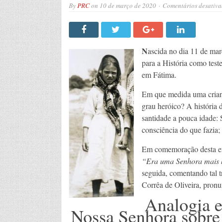
By
PRC
on
10 de março de 2020
Comentários desativa
N
ascida no dia 11 de mar
para a História como tes
em Fátima.
Em que medida uma crianç
grau heróico? A história 
santidade a pouca idade:
consciência do que fazi
Em comemoração desta efe
“Era uma Senhora mais b
seguida, comentando tal t
Corrêa de Oliveira, pron
Analogia e
Nossa Senhora sobre 