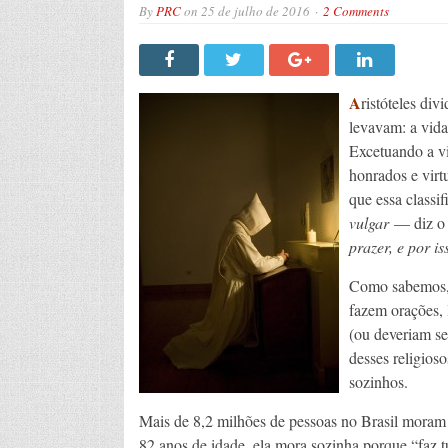
By
PRC
on
25 de julho de 2016
2 Comments
A
ristóteles di
levavam: a vida 
Excetuando a vi
honrados e vir
que essa classi
vulgar
— diz o 
prazer, e por i
Como sabemos, 
fazem orações, 
(ou deveriam se
desses religios
sozinhos.
Mais de 8,2 milhões de pessoas no Brasil mora
82 anos de idade, ela mora sozinha porque “faz t