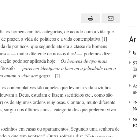
vidia os homens em três categorias, de acordo com a vida que
Ar
de prazer, a vida de políticos e a vida contemplativa.[1]
da de políticos, que segundo ele era a classe de homens
Ig
tuosos — muito diferente de nossos dias! — podemos dizer
ficação pode ser aplicada hoje.
“Os homens de tipo mais
57
filósofo —
parecem identificar o bem ou a felicidade com o
Ta
p
sso amam a vida dos gozos.”
[2]
Az
os contemplativos são aqueles que levam a vida sozinhos,
m
louvam a Deus, estudam e fazem sacrifícios etc., como são
r) os de algumas ordens religiosas. Contudo, muito diferente
“N
No
os, surgiu nos últimos anos a categoria dos que preferem viver
N
E
m sozinhos em casas ou apartamentos. Segundo uma senhora de
udo o que tem vontade”. Outra solitária diz:
“Estou em paz