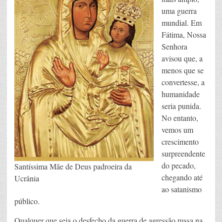
uma guerra
mundial. Em
Fátima, Nossa
Senhora
avisou que, a
menos que se
convertesse, a
humanidade
seria punida.
No entanto,
vemos um
crescimento
surpreendente
do pecado,
Santíssima Mãe de Deus padroeira da
chegando até
Ucrânia
ao satanismo
público.
Qualquer que seja o desfecho da guerra de agressão russa na