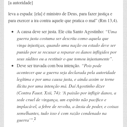
[a autoridade]
leva a espada: [ela] é ministro de Deus, para fazer justiça e
para exercer a ira contra aquele que pratica o mal” (Rm 13,4).
A causa deve ser justa. Ele cita Santo Agostinho:
“Uma
guerra justa costuma ser descrita como aquela que
vinga injustiças, quando uma nação ou estado deve ser
punido por se recusar a reparar os danos infligidos por
seus súditos ou a restituir o que tomou injustamente”
.
Deve ser travada com boa intenção.
“Pois pode
acontecer que a guerra seja declarada pela autoridade
legítima e por uma causa justa, e ainda assim se torne
ilícita por uma intenção má. Daí Agostinho dizer
(Contra Faust. Xxii, 74): ‘A paixão por infligir danos, a
sede cruel de vingança, um espírito não pacífico e
implacável, a febre de revolta, a ânsia de poder, e coisas
semelhantes, tudo isso é com razão condenado na
2
guerra’”
.