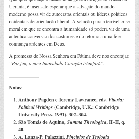
Ucrânia, é insensato esperar que a salvação do mundo
moderno possa vir de autocratas orientais ou líderes políticos
ocidentais de orientação liberal. A solução para a terrível crise
moral em que se encontra a humanidade só poderá vir de uma
autêntica conversão dos costumes e do retorno a uma fé e
confiança ardentes em Deus.
A promessa de Nossa Senhora em Fátima deve nos encorajar:
“Por fim, o meu Imaculado Coração triunfará”.
____________
Notas:
Anthony Pagden e Jeremy Lawrance, eds.
Vitoria:
(Cambridge, U.K.: Cambridge
Political Writings
University Press, 1991), 302–304.
São Tomás de Aquino,
, II–II, q.
Summa Theologica
40.
A. Lanza-P. Palazzini,
Pincipios de Teologia