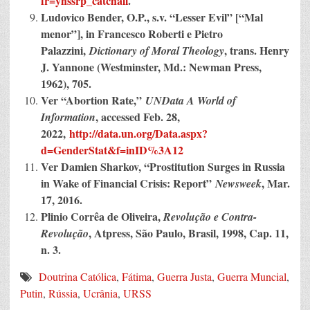
fr=yhssrp_catchall
.
Ludovico Bender, O.P., s.v. “Lesser Evil” [“Mal
menor”], in Francesco Roberti e Pietro
Palazzini,
, trans.
Henry
Dictionary of Moral Theology
J. Yannone (Westminster, Md.: Newman Press,
1962), 705.
Ver “Abortion Rate,”
UNData A World of
, accessed Feb. 28,
Information
2022,
http://data.un.org/Data.aspx?
d=GenderStat&f=inID%3A12
Ver Damien Sharkov, “Prostitution Surges in Russia
in Wake of Financial Crisis: Report”
, Mar.
Newsweek
17, 2016.
Plinio Corrêa de Oliveira,
Revolução e Contra-
, Atpress, São Paulo, Brasil, 1998, Cap. 11,
Revolução
n. 3.
Doutrina Católica
,
Fátima
,
Guerra Justa
,
Guerra Muncial
,
Putin
,
Rússia
,
Ucrânia
,
URSS