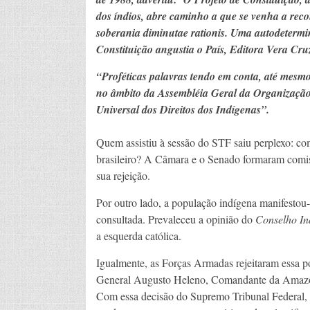
dos índios, abre caminho a que se venha a re
soberania diminutae rationis. Uma autodetermi
Constituição angustia o País, Editora Vera Cruz
“Proféticas palavras tendo em conta, até mesmo,
no âmbito da Assembléia Geral da Organização
Universal dos Direitos dos Indígenas”.
Quem assistiu à sessão do STF saiu perplexo: co
brasileiro? A Câmara e o Senado formaram comis
sua rejeição.
Por outro lado, a população indígena manifestou-s
consultada. Prevaleceu a opinião do
Conselho In
a esquerda católica.
Igualmente, as Forças Armadas rejeitaram essa po
General Augusto Heleno, Comandante da Amazônia
Com essa decisão do Supremo Tribunal Federal, 