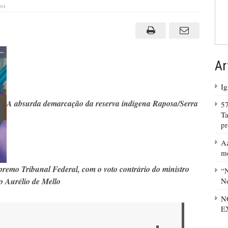
em
os
A
sucuri
pode
comer
o
boi,
mas
depois
Ar
não
se
move
Ig
A absurda demarcação da reserva indígena Raposa/Serra
57
Ta
p
Az
m
premo Tribunal Federal, com o voto contrário do ministro
“N
 Aurélio de Mello
No
N
E