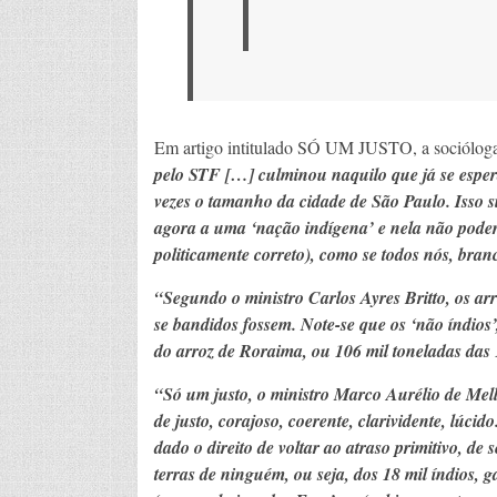
E
m artigo intitulado SÓ UM JUSTO, a socióloga
pelo STF […] culminou naquilo que já se esper
vezes o tamanho da cidade de São Paulo. Isso si
agora a uma ‘nação indígena’ e nela não poder
politicamente correto), como se todos nós, bran
“Segundo o ministro Carlos Ayres Britto, os ar
se bandidos fossem. Note-se que os ‘não índio
do arroz de Roraima, ou 106 mil toneladas das 
“Só um justo, o ministro Marco Aurélio de Mell
de justo, corajoso, coerente, clarividente, lúcid
dado o direito de voltar ao atraso primitivo, de 
terras de ninguém, ou seja, dos 18 mil índios,