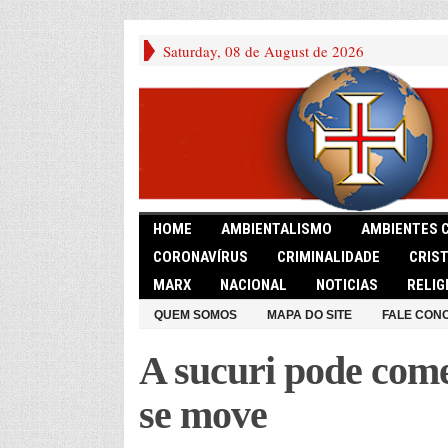
Saturday, 08 de August de 2026
HOME
AMBIENTALISMO
AMBIENTES 
CORONAVÍRUS
CRIMINALIDADE
CRIS
MARX
NACIONAL
NOTICIAS
RELIG
QUEM SOMOS
MAPA DO SITE
FALE CON
A sucuri pode come
se move