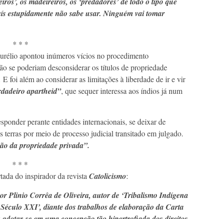
iros’, os madeireiros, os ‘predadores’ de todo o tipo que
aís estupidamente não sabe usar. Ninguém vai tomar
* * *
urélio apontou inúmeros vícios no procedimento
não se poderiam desconsiderar os títulos de propriedade
.
E foi além ao considerar as limitações à liberdade de ir e vir
rdadeiro apartheid”
, que sequer interessa aos índios já num
esponder perante entidades internacionais, se deixar de
s terras por meio de processo judicial transitado em julgado.
ão da propriedade privada”.
* * *
tada do inspirador da revista
Catolicismo
:
or Plinio Corrêa de Oliveira, autor de ‘Tribalismo Indígena
Século XXI’, diante dos trabalhos de elaboração da Carta
a adotar-se em uma concepção tão hipertrofiada dos direitos