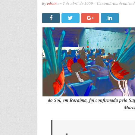
By
edson
on
2 de abril de 2009
Comentários desativad
do Sol, em Roraima, foi confirmada pelo Su
Marco