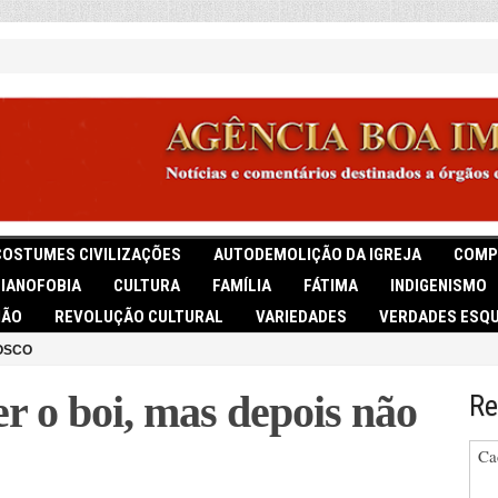
COSTUMES CIVILIZAÇÕES
AUTODEMOLIÇÃO DA IGREJA
COMP
TIANOFOBIA
CULTURA
FAMÍLIA
FÁTIMA
INDIGENISMO
IÃO
REVOLUÇÃO CULTURAL
VARIEDADES
VERDADES ESQU
OSCO
r o boi, mas depois não
Re
Ca