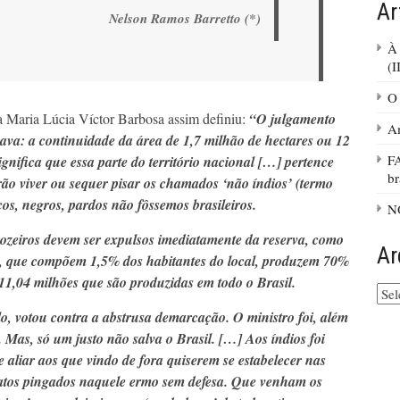
Ar
Nelson Ramos Barretto (*)
À 
(I
O 
 Maria Lúcia Víctor Barbosa assim definiu:
“O julgamento
Am
ava: a continuidade da área de 1,7 milhão de hectares ou 12
FA
gnifica que essa parte do território nacional […] pertence
br
ão viver ou sequer pisar os chamados ‘não índios’ (termo
cos, negros, pardos não fôssemos brasileiros.
N
rozeiros devem ser expulsos imediatamente da reserva, como
Ar
s’, que compõem 1,5% dos habitantes do local, produzem 70%
11,04 milhões que são produzidas em todo o Brasil.
Arq
do
o, votou contra a abstrusa demarcação. O ministro foi, além
site
o. Mas, só um justo não salva o Brasil. […] Aos índios foi
se aliar aos que vindo de fora quiserem se estabelecer nas
 gatos pingados naquele ermo sem defesa. Que venham os