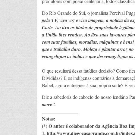
produtores com posse centenária, todos classific
Do Rio Grande do Sul, o jornalista Percival Pug
pela TV, viva voz e viva imagem, a notícia da e
Corte. Ao lixo os títulos de propriedade legítim
a União lhes vendeu. Ao lixo suas lavouras pla
com suas famílias, moradias, máquinas e bens! A
que é trabalho duro. Moleza é plantar arroz no
evangelizam os índios e que desevangelizam os 
O que resultará dessa fatídica decisão? Como fic
Divididas? E os indígenas contrários à demarcaçã
Babel, agora entregues à sua própria sorte? E se
Diz a sabedoria do caboclo do nosso lendário Pa
move”.
_______________
Notas:
(*) O autor é colaborador da Agência Boa 
1. http://www.diegocasagrande.com.br/index