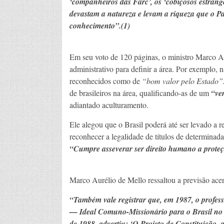
‘companheiros das Farc’, os ‘cobiçosos estrange
devastam a natureza e levam a riqueza que o P
conhecimento”.(1)
Em seu voto de 120 páginas, o ministro Marco A
administrativo para definir a área. Por exemplo, 
reconhecidos como de
“bom valor pelo Estado”
de brasileiros na área, qualificando-as de um
“ve
adiantado aculturamento.
Ele alegou que o Brasil poderá até ser levado a r
reconhecer a legalidade de títulos de determinada
“Cumpre asseverar ser direito humano a proteç
Marco Aurélio de Mello ressaltou a previsão acer
“Também vale registrar que, em 1987, o profess
–– Ideal Comuno-Missionário para o Brasil no 
de 1988, advertiu: ‘O Projeto de Constituição, 