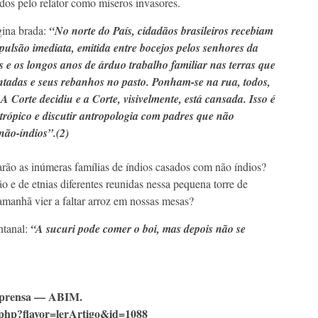
ados pelo relator como míseros invasores.
gina brada:
“No norte do País, cidadãos brasileiros recebiam
xpulsão imediata, emitida entre bocejos pelos senhores da
os e os longos anos de árduo trabalho familiar nas terras que
ntadas e seus rebanhos no pasto. Ponham-se na rua, todos,
 Corte decidiu e a Corte, visivelmente, está cansada. Isso é
 trópico e discutir antropologia com padres que não
não-índios”.(2)
arão as inúmeras famílias de índios casados com não índios?
o e de etnias diferentes reunidas nessa pequena torre de
 amanhã vier a faltar arroz em nossas mesas?
ntanal:
“A sucuri pode comer o boi, mas depois não se
Imprensa — ABIM.
.php?flavor=lerArtigo&id=1088