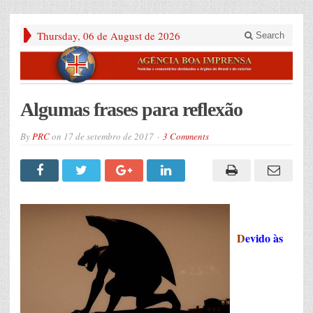
Thursday, 06 de August de 2026
Search
Algumas frases para reflexão
By
PRC
on
17 de setembro de 2017
3 Comments
D
evido às