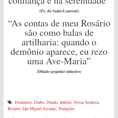
confiança e na serenidade”
(Pe. de Saint-Laurent)
“As contas de meu Rosário
são como balas de
artilharia: quando o
demônio aparece, eu rezo
uma Ave-Maria”
(Ditado popular mineiro)
Demônios
,
Diabo
,
Ditado
,
Inferno
,
Nossa Senhora
,
Rosário
,
São Miguel Arcanjo
,
Tentações