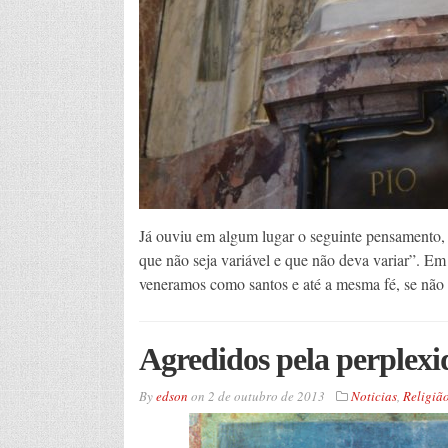
Já ouviu em algum lugar o seguinte pensamento,
que não seja variável e que não deva variar”. Em 
veneramos como santos e até a mesma fé, se não 
Agredidos pela perplexi
By
edson
on
2 de outubro de 2013
Noticias
,
Religiã