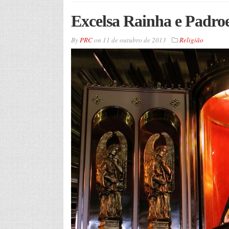
Excelsa Rainha e Padroe
By
PRC
on
11 de outubro de 2013
Religião