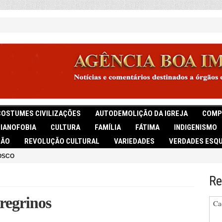
COSTUMES CIVILIZAÇÕES
AUTODEMOLIÇÃO DA IGREJA
COMP
TIANOFOBIA
CULTURA
FAMÍLIA
FÁTIMA
INDIGENISMO
IÃO
REVOLUÇÃO CULTURAL
VARIEDADES
VERDADES ESQU
OSCO
Re
regrinos
Ca