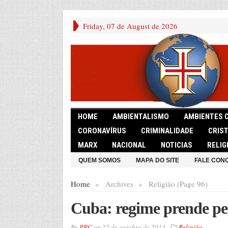
Friday, 07 de August de 2026
HOME
AMBIENTALISMO
AMBIENTES 
CORONAVÍRUS
CRIMINALIDADE
CRIS
MARX
NACIONAL
NOTICIAS
RELIG
QUEM SOMOS
MAPA DO SITE
FALE CON
Home
»
Archives
»
Religião (Page 96)
Cuba: regime prende pe
By
PRC
on
22 de outubro de 2013
Religião