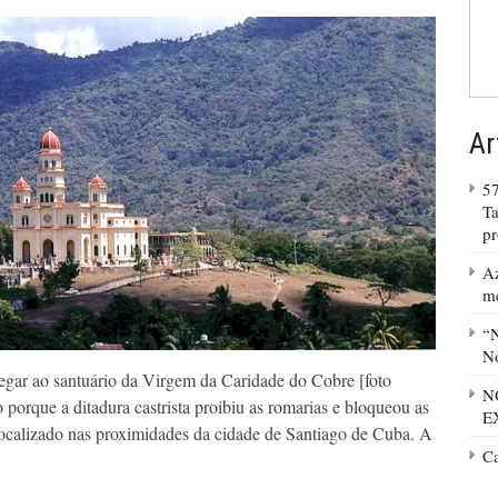
Ar
57
Ta
p
Az
m
“N
No
gar ao santuário da Virgem da Caridade do Cobre [foto
N
to porque a ditadura castrista proibiu as romarias e bloqueou as
E
localizado nas proximidades da cidade de Santiago de Cuba. A
C