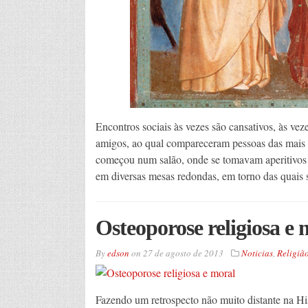
Encontros sociais às vezes são cansativos, às vez
amigos, ao qual compareceram pessoas das mais d
começou num salão, onde se tomavam aperitivos 
em diversas mesas redondas, em torno das quais
Osteoporose religiosa e 
By
edson
on
27 de agosto de 2013
Noticias
,
Religiã
Fazendo um retrospecto não muito distante na His