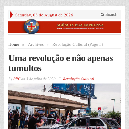
Saturday, 08 de August de 2026
Search
Home
»
Archives
»
Revolução Cultural (Page 5)
Uma revolução e não apenas
tumultos
By
PRC
on
3 de julho de 2020
Revolução Cultural