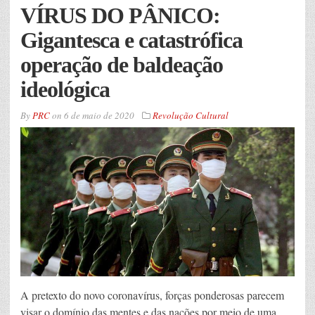
VÍRUS DO PÂNICO:
Gigantesca e catastrófica
operação de baldeação
ideológica
By
PRC
on
6 de maio de 2020
Revolução Cultural
A pretexto do novo coronavírus, forças ponderosas parecem
visar o domínio das mentes e das nações por meio de uma