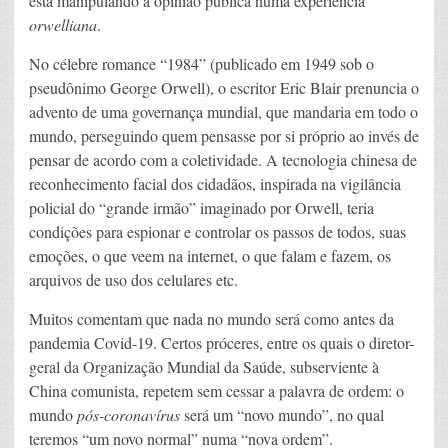
está manipulando a opinião pública numa experiência
orwelliana
.
No célebre romance “1984” (publicado em 1949 sob o
pseudônimo George Orwell), o escritor Eric Blair prenuncia o
advento de uma governança mundial, que mandaria em todo o
mundo, perseguindo quem pensasse por si próprio ao invés de
pensar de acordo com a coletividade. A tecnologia chinesa de
reconhecimento facial dos cidadãos, inspirada na vigilância
policial do “grande irmão” imaginado por Orwell, teria
condições para espionar e controlar os passos de todos, suas
emoções, o que veem na internet, o que falam e fazem, os
arquivos de uso dos celulares etc.
Muitos comentam que nada no mundo será como antes da
pandemia Covid-19. Certos próceres, entre os quais o diretor-
geral da Organização Mundial da Saúde, subserviente à
China comunista, repetem sem cessar a palavra de ordem: o
mundo
pós-coronavírus
será um “novo mundo”, no qual
teremos “um novo normal” numa “nova ordem”.