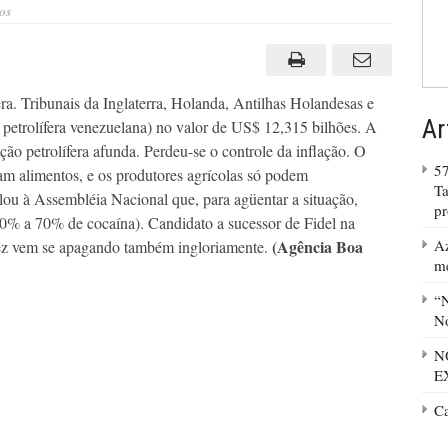
em
os
Chávez
diz
ingerir
coca
para
suportar
a. Tribunais da Inglaterra, Holanda, Antilhas Holandesas e
entalada
Ar
petrolífera venezuelana) no valor de US$ 12,315 bilhões. A
ção petrolífera afunda. Perdeu-se o controle da inflação. O
57
am alimentos, e os produtores agrícolas só podem
Ta
ou à Assembléia Nacional que, para agüentar a situação,
p
0% a 70% de cocaína). Candidato a sucessor de Fidel na
(Agência Boa
Az
vez vem se apagando também ingloriamente.
m
“N
No
N
E
C