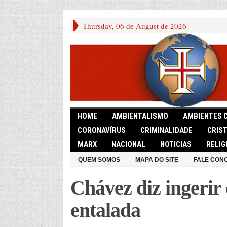
Thursday, 06 de August de 2026
HOME
AMBIENTALISMO
AMBIENTES 
CORONAVÍRUS
CRIMINALIDADE
CRIS
MARX
NACIONAL
NOTICIAS
RELIG
QUEM SOMOS
MAPA DO SITE
FALE CON
Chávez diz ingerir
entalada