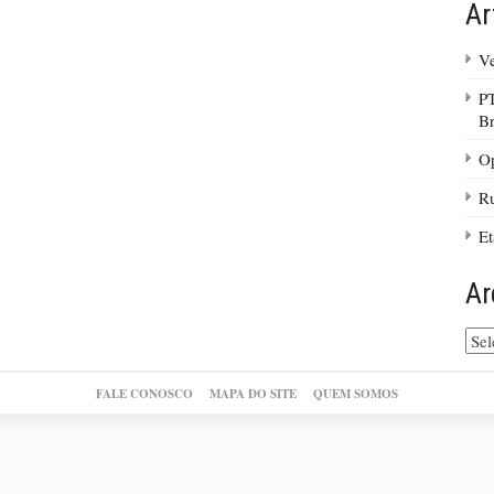
Ar
Ve
PT
Br
Op
R
Et
Ar
Arq
do
site
FALE CONOSCO
MAPA DO SITE
QUEM SOMOS