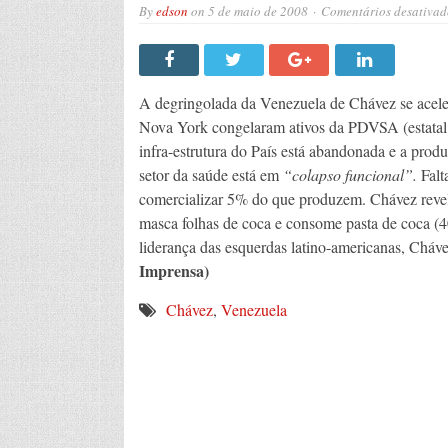
By
edson
on
5 de maio de 2008
Comentários desativad
A degringolada da Venezuela de Chávez se aceler
Nova York congelaram ativos da PDVSA (estatal 
infra-estrutura do País está abandonada e a produ
setor da saúde está em
“colapso funcional”.
Falt
comercializar 5% do que produzem. Chávez revel
masca folhas de coca e consome pasta de coca (4
liderança das esquerdas latino-americanas, Chá
Imprensa)
Chávez
,
Venezuela