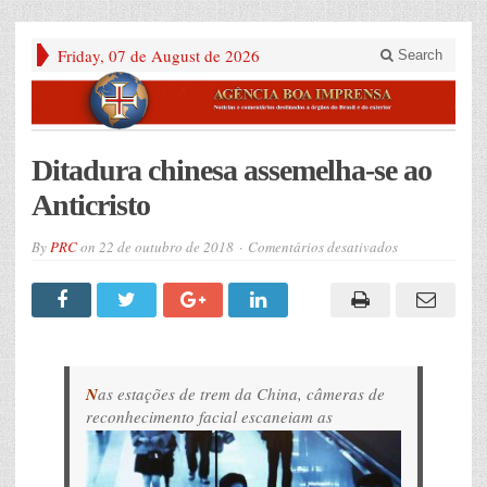
Friday, 07 de August de 2026
Search
Ditadura chinesa assemelha-se ao
Anticristo
em
By
PRC
on
22 de outubro de 2018
Comentários desativados
Ditadura
chinesa
assemelha-
se
ao
Anticristo
N
as estações de trem da China, câmeras de
reconhecimento facial esca
neiam as