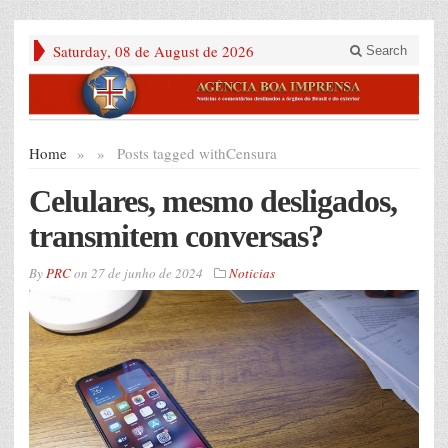
Saturday, 08 de August de 2026
Search
Home
»
»
Posts tagged with
Censura
Celulares, mesmo desligados,
transmitem conversas?
By
PRC
on
27 de junho de 2024
Noticias