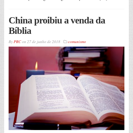
China proibiu a venda da
Bíblia
By
PRC
on
27 de junho de 2018
comunismo