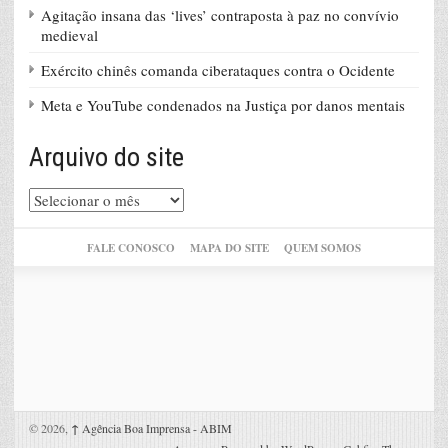
Agitação insana das ‘lives’ contraposta à paz no convívio
medieval
Exército chinês comanda ciberataques contra o Ocidente
Meta e YouTube condenados na Justiça por danos mentais
Arquivo do site
Arquivo
do
site
FALE CONOSCO
MAPA DO SITE
QUEM SOMOS
© 2026,
↑
Agência Boa Imprensa - ABIM